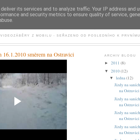
deliver its services and to analyze traffic. Your IP address and 
formance and security metrics to ensure quality of service, gen
abuse.
JÍZDY NA SANÍCH
VIDEOZÁBĚRY Z MOBILU - SEŘAZENO OD POSLEDNÍHO K PRVNÍM
ch 16.1.2010 směrem na Ostravici
ARCHIV BLOGU
2011
(8)
►
2010
(12)
▼
ledna
(12)
▼
Jízdy na saníc
na Ostravici
Jízdy na saníc
na Ostravici
Jízdy na saníc
na Ostravici
Jízdy na saníc
na Ostravici