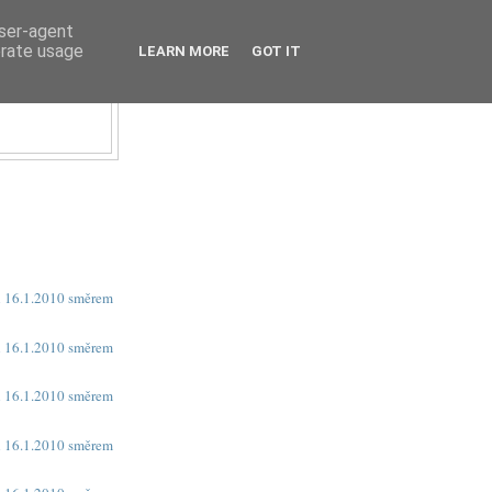
user-agent
erate usage
LEARN MORE
GOT IT
U
h 16.1.2010 směrem
h 16.1.2010 směrem
h 16.1.2010 směrem
h 16.1.2010 směrem