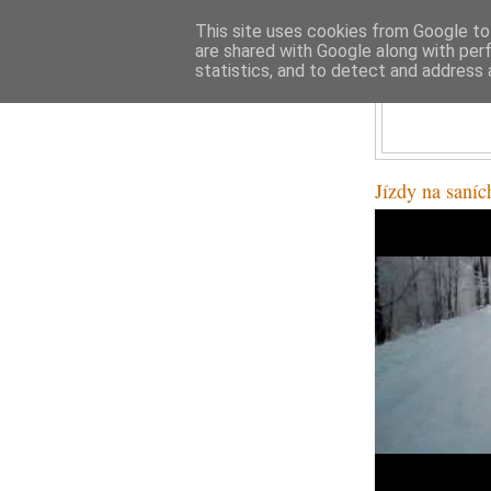
This site uses cookies from Google to 
are shared with Google along with per
statistics, and to detect and address 
Jízdy na saní